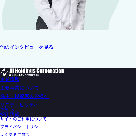
他のインタビューを見る
企業情報
企業情報
主要事業について
トップメッセージ
会社概要
主要事業について
株主・投資家の皆様へ
傘下事業子会社一覧
セキュリティ機器
沿革
カード機器及びその他事務用機器
株主・投資家の皆様へ
サステナビリティ
情報機器（カッティングマシン）
IRニュース
お知らせ
計測機器
決算ハイライト
サステナビリティ
情報通信（ビジネスホン）
IRカレンダー
トップコミットメント
採用情報
設計事業
IRライブラリ
取り組み基本方針
サイトのご利用について
脱炭素システム事業
決算短信・決算説明資料
環境（Environment）
IoT推進事業
有価証券報告書等
ー TCFD提言に基づく情報開示
プライバシーポリシー
中間報告書・報告書
社会（Social）
よくあるご質問
株式基本情報
ガバナンス（Governance）