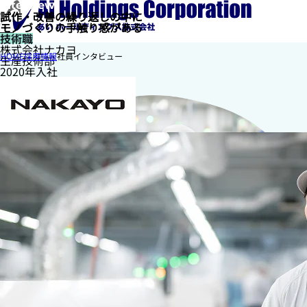
Interview
試作・改善の繰り返しの中に
モノづくりの手触り感がある
技術職
株式会社ナカヨ
HOME
採用情報
社員インタビュー
生産技術部
2020年入社