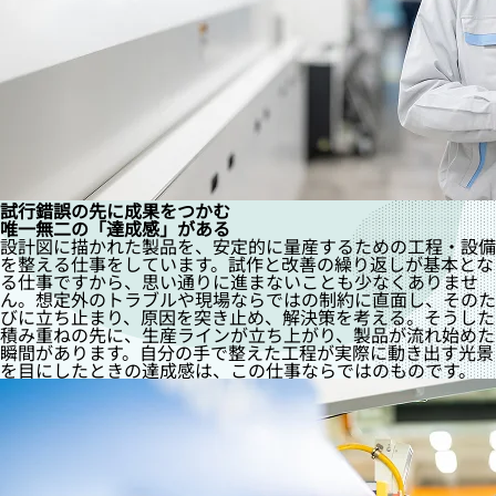
試行錯誤の先に成果をつかむ
唯一無二の「達成感」がある
設計図に描かれた製品を、安定的に量産するための工程・設備
を整える仕事をしています。試作と改善の繰り返しが基本とな
る仕事ですから、思い通りに進まないことも少なくありませ
ん。想定外のトラブルや現場ならではの制約に直面し、そのた
びに立ち止まり、原因を突き止め、解決策を考える。そうした
積み重ねの先に、生産ラインが立ち上がり、製品が流れ始めた
瞬間があります。自分の手で整えた工程が実際に動き出す光景
を目にしたときの達成感は、この仕事ならではのものです。