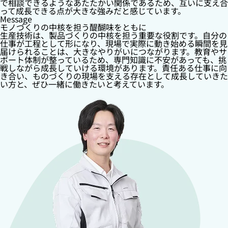
で相談できるようなあたたかい関係であるため、互いに支え合
って成長できる点が大きな強みだと感じています。
Message
モノづくりの中核を担う醍醐味をともに
生産技術は、製品づくりの中核を担う重要な役割です。自分の
仕事が工程として形になり、現場で実際に動き始める瞬間を見
届けられることは、大きなやりがいにつながります。教育やサ
ポート体制が整っているため、専門知識に不安があっても、挑
戦しながら成長していける環境があります。責任ある仕事に向
き合い、ものづくりの現場を支える存在として成長していきた
い方と、ぜひ一緒に働きたいと考えています。